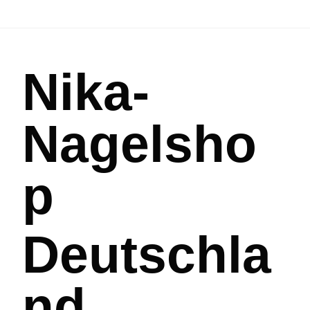
Nika-
Nagelsho
p
Deutschla
nd