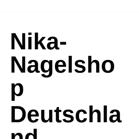
Nika-
Nagelsho
p
Deutschla
nd