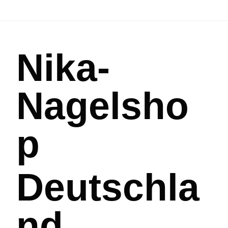
Nika-
Nagelsho
p
Deutschla
nd